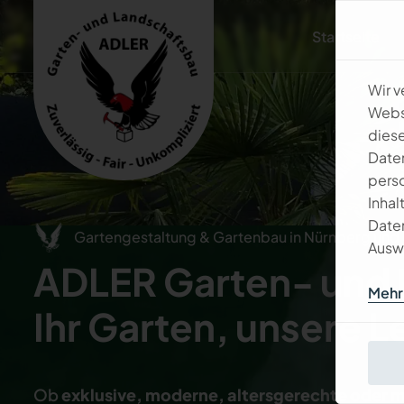
Startseite
Wir 
Websi
diese
Daten
perso
Inhal
Daten
Gartengestaltung & Gartenbau in Nürnberg un
Auswa
A
D
L
E
R
G
a
r
t
e
n
-
u
n
d
Mehr 
I
h
r
G
a
r
t
e
n
,
u
n
s
e
r
e
L
Ob
exklusive, moderne, altersgerechte oder 