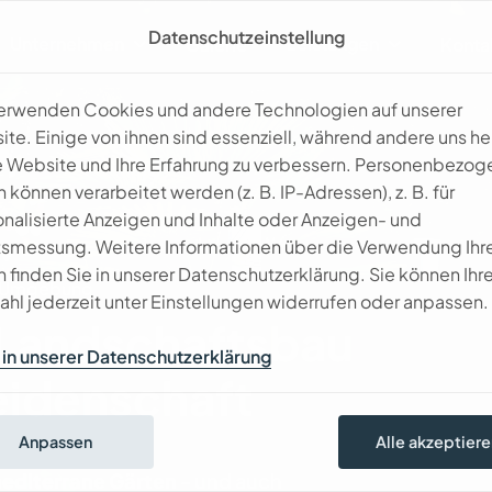
Datenschutzeinstellung
Unternehmen
Leistungen
Galerie
Konta
verwenden Cookies und andere Technologien auf unserer
te. Einige von ihnen sind essenziell, während andere uns he
 Website und Ihre Erfahrung zu verbessern. Personenbezog
 können verarbeitet werden (z. B. IP-Adressen), z. B. für
nalisierte Anzeigen und Inhalte oder Anzeigen- und
tsmessung. Weitere Informationen über die Verwendung Ihr
 finden Sie in unserer Datenschutzerklärung. Sie können Ihr
d Umgebung
hl jederzeit unter Einstellungen widerrufen oder anpassen.
L
a
n
d
s
c
h
a
f
t
s
b
a
u
in unserer Datenschutzerklärung
e
i
d
e
n
s
c
h
a
f
t
Anpassen
Alle akzeptiere
mediterrane Gärten
- und auch