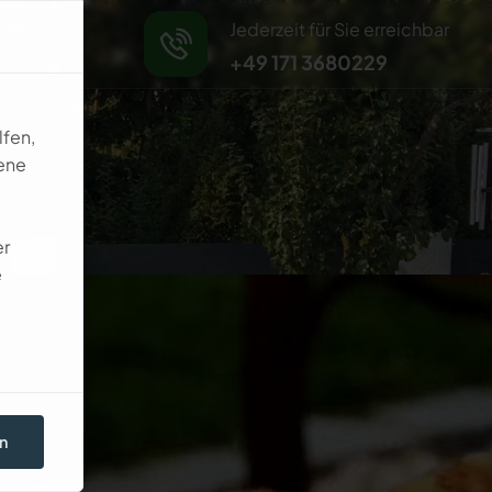
Jederzeit für Sie erreichbar
kt
+49 171 3680229
lfen,
ene
er
e
n