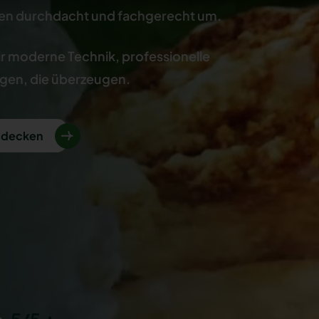
deen durchdacht und fachgerecht um.
r moderne Technik, professionelle
ngen, die überzeugen.
ntdecken