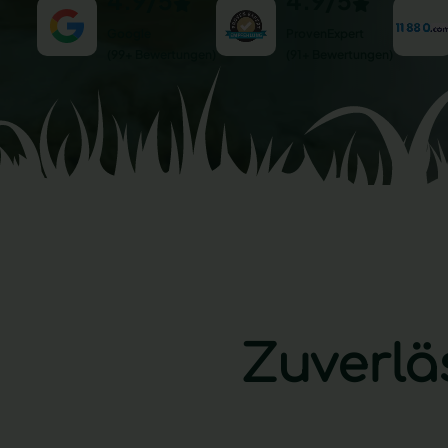
4.9/5
4.9/5
Google
ProvenExpert
(99+ Bewertungen)
(91+ Bewertungen)
Zuverlä