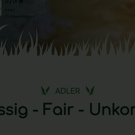
5/5
11880
(7+ Bewertungen)
ADLER
ssig
-
Fair
-
Unkom