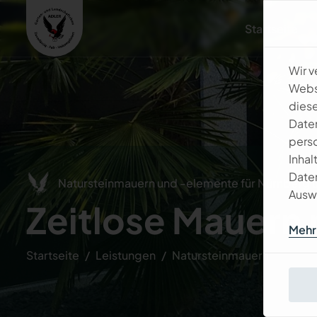
Startseite
Wir 
Websi
diese
Daten
perso
Inhal
Daten
Natursteinmauern und -elemente für Nürnber
Auswa
Z
e
i
t
l
o
s
e
M
a
u
e
r
n
Mehr 
Startseite
Leistungen
Natursteinmauern