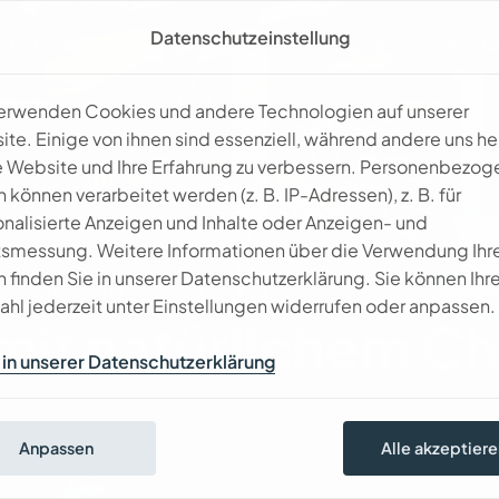
Datenschutzeinstellung
Unternehmen
Leistungen
Galerie
Konta
verwenden Cookies und andere Technologien auf unserer
te. Einige von ihnen sind essenziell, während andere uns he
 Website und Ihre Erfahrung zu verbessern. Personenbezog
 können verarbeitet werden (z. B. IP-Adressen), z. B. für
nalisierte Anzeigen und Inhalte oder Anzeigen- und
tsmessung. Weitere Informationen über die Verwendung Ihr
 finden Sie in unserer Datenschutzerklärung. Sie können Ihr
g und Umgebung
hl jederzeit unter Einstellungen widerrufen oder anpassen.
m
i
t
n
a
t
ü
r
l
i
c
h
e
m
C
h
in unserer Datenschutzerklärung
Anpassen
Alle akzeptiere