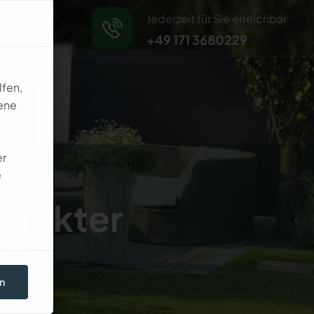
Jederzeit für Sie erreichbar
kt
+49 171 3680229
lfen,
ene
er
e
a
r
a
k
t
e
r
n