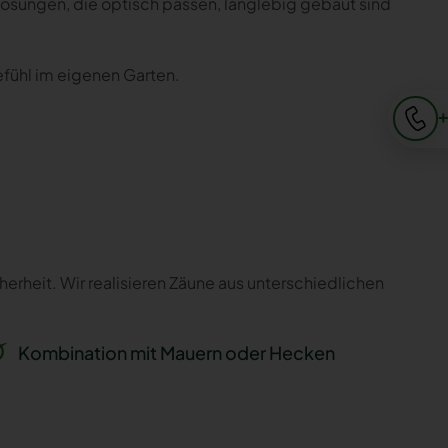
Lösungen, die optisch passen, langlebig gebaut sind
efühl im eigenen Garten.
+
erheit. Wir realisieren Zäune aus unterschiedlichen
Kombination mit Mauern oder Hecken