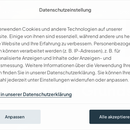
Datenschutzeinstellung
Unternehmen
Leistungen
Galerie
Konta
verwenden Cookies und andere Technologien auf unserer
te. Einige von ihnen sind essenziell, während andere uns he
 Website und Ihre Erfahrung zu verbessern. Personenbezog
 können verarbeitet werden (z. B. IP-Adressen), z. B. für
nalisierte Anzeigen und Inhalte oder Anzeigen- und
tsmessung. Weitere Informationen über die Verwendung Ihr
 finden Sie in unserer Datenschutzerklärung. Sie können Ihr
g
hl jederzeit unter Einstellungen widerrufen oder anpassen.
n
u
n
g
f
ü
r
I
h
r
G
r
u
n
d
in unserer Datenschutzerklärung
Anpassen
Alle akzeptiere