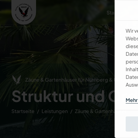
Startseite
Wir 
Websi
diese
Daten
perso
Inhal
Daten
Zäune & Gartenhäuser für Nürnberg & Umgebun
Auswa
S
t
r
u
k
t
u
r
u
n
d
O
r
d
Mehr 
Startseite
Leistungen
Zäune & Gartenhäuser