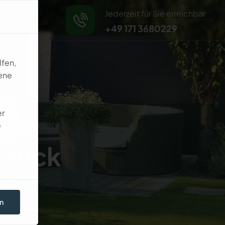
Jederzeit für Sie erreichbar
kt
+49 171 3680229
lfen,
ene
er
e
s
t
ü
c
k
n